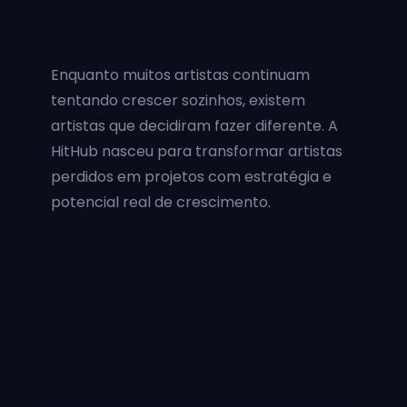
Enquanto muitos artistas continuam
tentando crescer sozinhos, existem
artistas que decidiram fazer diferente. A
HitHub nasceu para transformar artistas
perdidos em projetos com estratégia e
potencial real de crescimento.
Mateus Pires
Higor e Henrique
Isa e Thomas
Leo Britts
Natállia Antunes
Um Herói do Coração